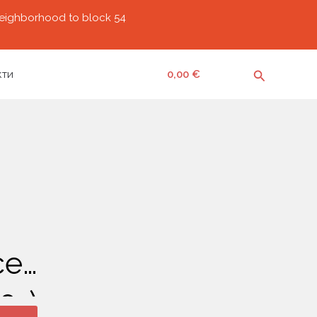
neighborhood to block 54
Search
0
кти
0,00
€
сет
0г)