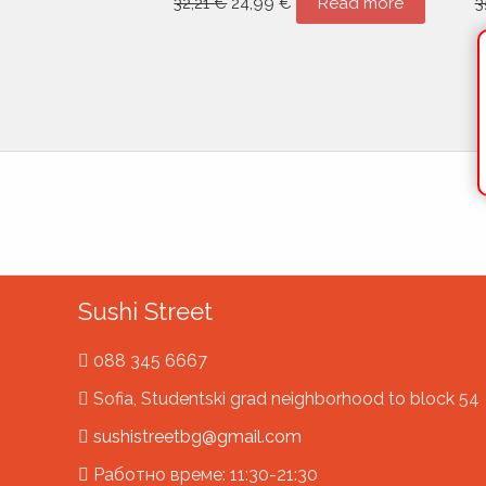
32,21
€
24,99
€
Read more
3
Sushi Street
088 345 6667
Sofia, Studentski grad neighborhood to block 54
sushistreetbg@gmail.com
Работно време: 11:30-21:30