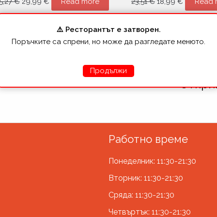
5,27
€
29,99
€
Read more
23,51
€
18,99
€
Read 
(38бр-870г)
⚠️ Ресторантът е затворен.
Поръчките са спрени, но може да разгледате менюто.
Продължи
Открий
Работно време
Понеделник: 11:30-21:30
Вторник: 11:30-21:30
Сряда: 11:30-21:30
Четвъртък: 11:30-21:30