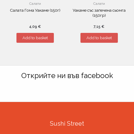
Салати
Салати
Салата Гома Уакаме (150г)
Уакаме със запечена сьомга
(150гр)
4,09
€
7,15
€
Add to basket
Add to basket
Открийте ни във facebook
Sushi Street