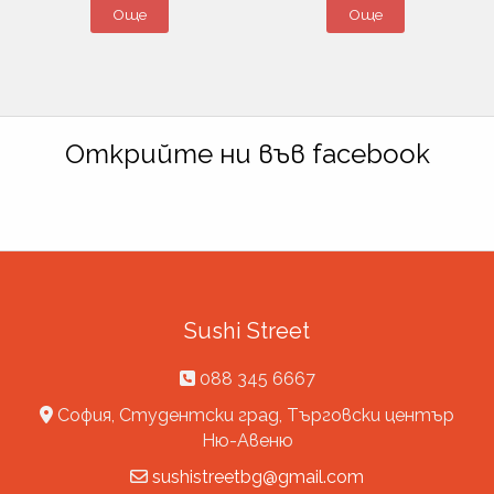
Още
Още
Открийте ни във facebook
Sushi Street
088 345 6667
София, Студентски град, Търговски център
Ню-Авеню
sushistreetbg@gmail.com