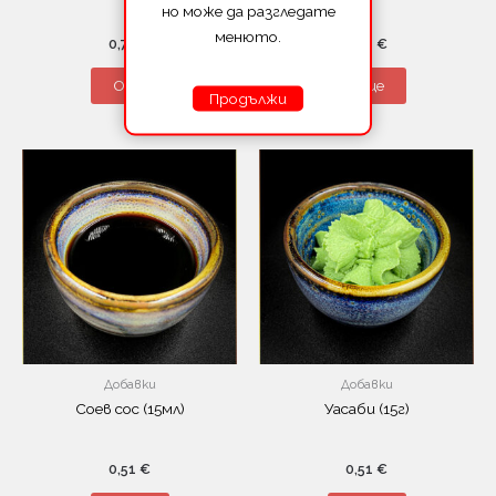
но може да разгледате
менюто.
0,76
€
0,51
€
Още
Още
Продължи
Добавки
Добавки
Соев сос (15мл)
Уасаби (15г)
0,51
€
0,51
€