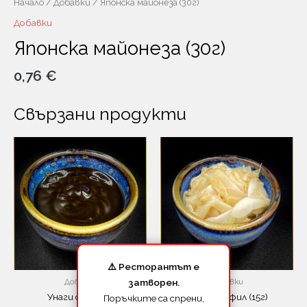
Начало
/
Добавки
/ Японска майонеза (30г)
Добавки
Японска майонеза (30г)
0,76
€
Свързани продукти
⚠️ Ресторантът е
затворен.
Добавки
Добавки
Унаги сос (20г)
Джинджифил (15г)
Поръчките са спрени,