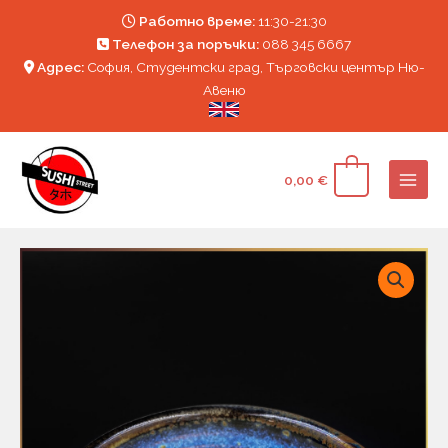
Skip
Работно време:
11:30-21:30
to
Телефон за поръчки:
088 345 6667
content
Aдрес:
София, Студентски град, Търговски център Ню-
Авеню
Main
0
0,00
€
Men