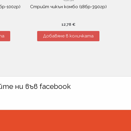
бр-100гр)
Стрийт чикън комбо (18бр-390гр)
12,78
€
та
Добавяне в количката
те ни във facebook