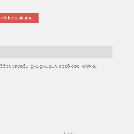
е в количката
6бр), уасаби, джиджифил, соев сос, клечки
Чикън