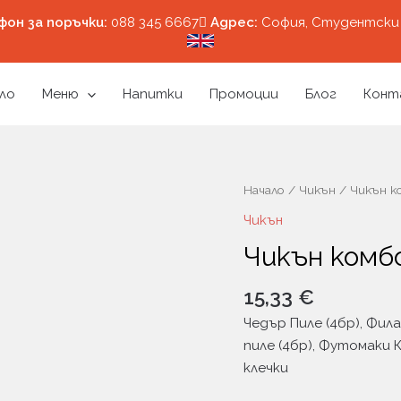
фон за поръчки:
088 345 6667
Aдрес:
София, Студентски 
ло
Меню
Напитки
Промоции
Блог
Конт
количество
Начало
/
Чикън
/ Чикън к
за
Чикън
Чикън
Чикън комбо
комбо
(18бр-450г)
15,33
€
Чедър Пиле (4бр), Фил
пиле (4бр), Футомаки К
клечки