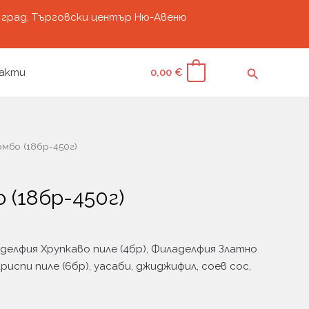
град, Търговски център Ню-Авеню
Search
акти
0,00
€
0
омбо (18бр-450г)
 (18бр-450г)
аделфия Хрупкаво пиле (4бр), Филаделфия Златно
риспи пиле (6бр), уасаби, джиджифил, соев сос,