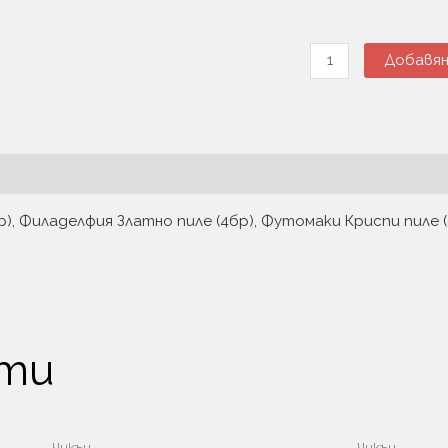
Добавян
р), Филаделфия Златно пиле (4бр), Футомаки Криспи пиле (
кти
Чикън
Чикън