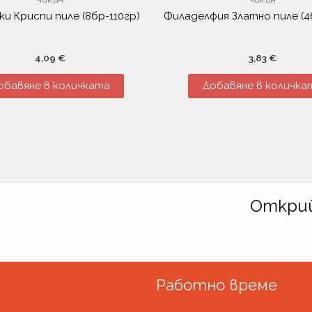
и Криспи пиле (8бр-110гр)
Филаделфия Златно пиле (4
4,09
€
3,83
€
обавяне в количката
Добавяне в количка
Открий
Работно време