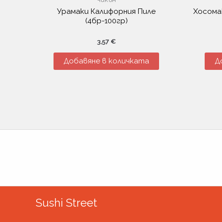
Урамаки Калифорния Пиле
Хосомак
(4бр-100гр)
3,57
€
Добавяне в количката
Д
Sushi Street