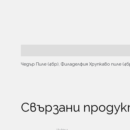
Описание
Чедър Пиле (4бр), Филаделфия Хрупкаво пиле (4б
Свързани проду
Чикън