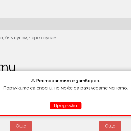
о, бял сусам, черен сусам
кти
⚠️ Ресторантът е затворен.
Поръчките са спрени, но може да разгледате менюто.
Чикън
Чикън
и Криспи пиле (6бр-140гр)
Чикън комбо (18бр-45
Продължи
5,11
€
15,33
€
Още
Още