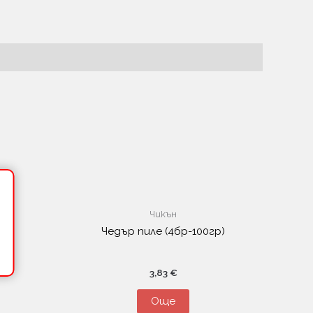
Чикън
0г)
Чедър пиле (4бр-100гр)
3,83
€
Още