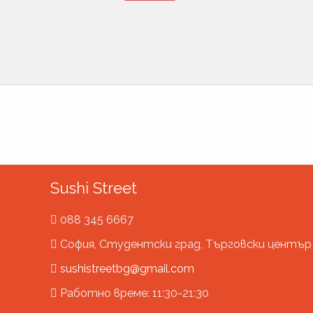
Sushi Street
088 345 6667
София, Студентски град, Търговски центъ
sushistreetbg@gmail.com
Работно време: 11:30-21:30