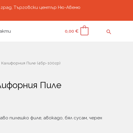
град, Търговски център Ню-Авеню
Search
акти
0,00
€
0
 Калифорния Пиле (4бр-100гр)
лифорния Пиле
аво пилешко филе, авокадо, бял сусам, черен