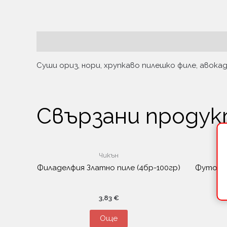
Описание
Суши ориз, нори, хрупкаво пилешко филе, авокад
Свързани проду
Чикън
Филаделфия Златно пиле (4бр-100гр)
Футомак
3,83
€
Още