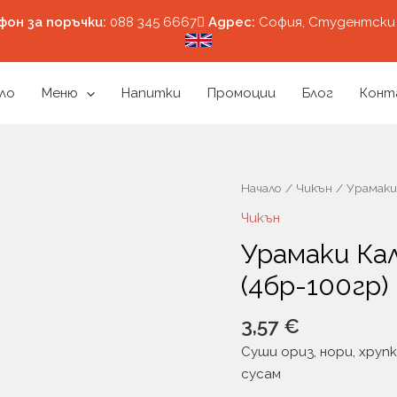
фон за поръчки:
088 345 6667
Aдрес:
София, Студентски 
ло
Меню
Напитки
Промоции
Блог
Конт
Начало
/
Чикън
/ Урамаки
Чикън
Урамаки Ка
(4бр-100гр)
3,57
€
Суши ориз, нори, хрупк
сусам