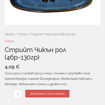
Начало
/
Чикън
/ Стрийт Чикън рол (4бр-130гр)
Чикън
Стрийт Чикън рол
(4бр-130гр)
4,09
€
Суши рол с пухкав ориз и нори, пълнен с хрупкаво пиле,
кремообразно сирене Филаделфия, свежа краставица и
авокадо. Завършен с унаги и дракон сос.
Добавяне в количката