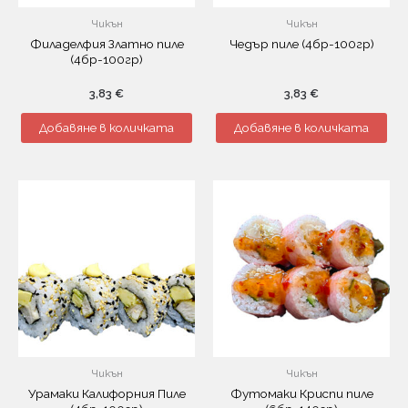
Чикън
Чикън
Филаделфия Златно пиле
Чедър пиле (4бр-100гр)
(4бр-100гр)
3,83
€
3,83
€
Добавяне в количката
Добавяне в количката
Чикън
Чикън
Урамаки Калифорния Пиле
Футомаки Криспи пиле