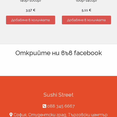
(4бр-100гр)
(6бр-140гр)
3,57
€
5,11
€
Добавяне в количката
Добавяне в количката
Открийте ни във facebook
Sushi Street
088 345 6667
София, Студентски град, Търговски център